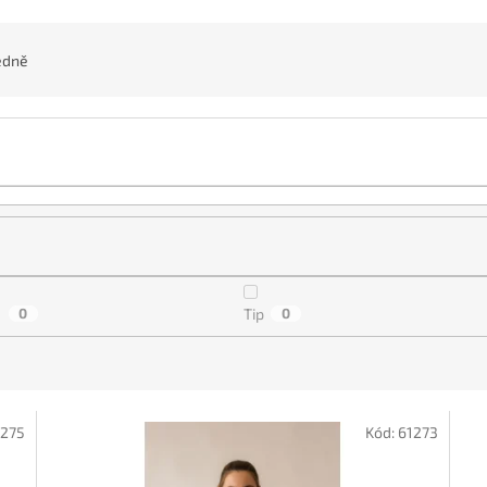
edně
a
0
Tip
0
1275
Kód:
61273