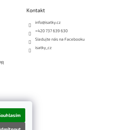
Kontakt
info
@
isatky.cz
+420 737 639 630
Sledujte nás na Facebooku
isatky_cz
PR
Souhlasím
dmítnout