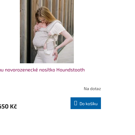
u novorozenecké nosítko Houndstooth
Na dotaz
Do košíku
650 Kč