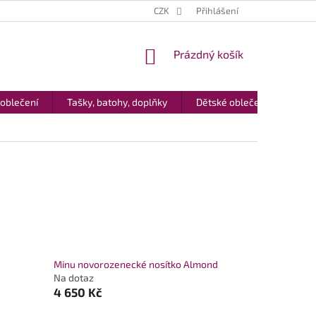
CZK
Přihlášení
NÁKUPNÍ
Prázdný košík
KOŠÍK
 oblečení
Tašky, batohy, doplňky
Dětské oblečení
Dár
Minu novorozenecké nosítko Almond
Na dotaz
4 650 Kč