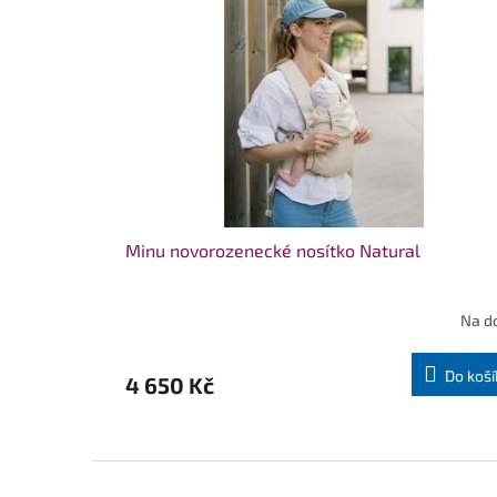
Minu novorozenecké nosítko Natural
Na d
Do koší
4 650 Kč
Z
á