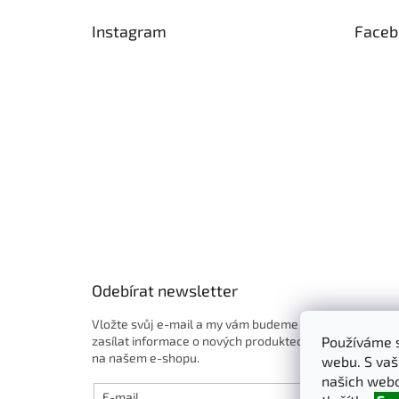
p
Instagram
Faceb
a
t
í
Odebírat newsletter
Vložte svůj e-mail a my vám budeme
zasílat informace o nových produktech
Používáme s
na našem e-shopu.
webu. S vaš
našich webo
E-mail