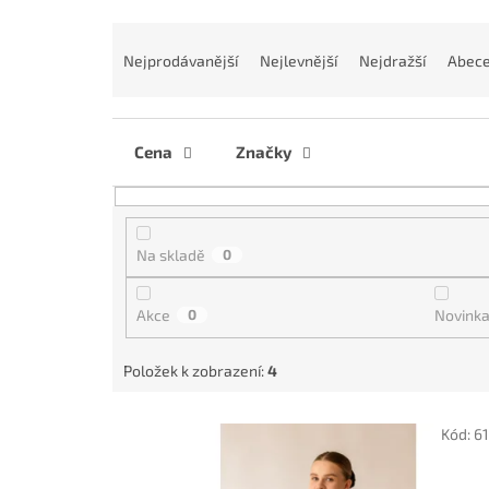
Ř
a
Nejprodávanější
Nejlevnější
Nejdražší
Abec
z
e
n
í
Cena
Značky
p
r
o
d
Na skladě
0
u
k
Akce
0
Novink
t
ů
Položek k zobrazení:
4
V
Kód:
6
ý
p