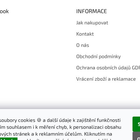
á
d
ook
INFORMACE
a
c
Jak nakupovat
í
p
Kontakt
r
v
O nás
k
y
Obchodní podmínky
v
ý
Ochrana osobních údajů GD
p
i
Vrácení zboží a reklamace
s
u
oubory cookies 🍪 a další údaje k zajištění funkčnosti
ím souhlasem i k měření chyb, k personalizaci obsahu
vých stránek a k reklamním účelům. Kliknutím na
O