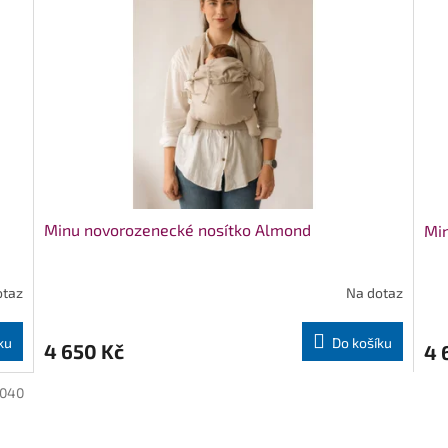
Minu novorozenecké nosítko Almond
Min
otaz
Na dotaz
ku
Do košíku
4 650 Kč
4 
1040