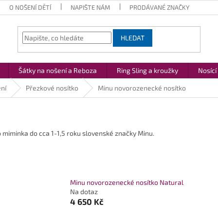
O NOŠENÍ DĚTÍ
NAPIŠTE NÁM
PRODÁVANÉ ZNAČKY
HLEDAT
Šátky na nošení a Reboza
Ring Sling a kroužky
Nosící
ní
Přezkové nosítko
Minu novorozenecké nosítko
iminka do cca 1-1,5 roku slovenské značky Minu.
Minu novorozenecké nosítko Natural
Na dotaz
4 650 Kč