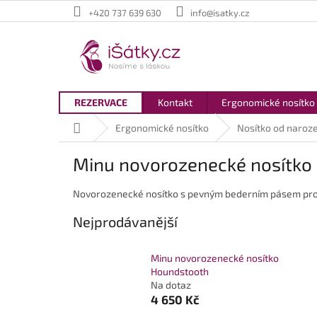
Přejít
+420 737 639 630
info@isatky.cz
na
obsah
REZERVACE
Kontakt
Ergonomické nosítko
Domů
Ergonomické nosítko
Nosítko od naroze
Minu novorozenecké nosítko
Novorozenecké nosítko s pevným bederním pásem pro m
Nejprodávanější
Minu novorozenecké nosítko
Houndstooth
Na dotaz
4 650 Kč