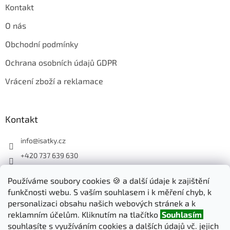
s
Kontakt
u
O nás
Obchodní podmínky
Ochrana osobních údajů GDPR
Vrácení zboží a reklamace
Kontakt
info
@
isatky.cz
+420 737 639 630
Sledujte nás na Facebooku
Používáme soubory cookies 🍪 a další údaje k zajištění
isatky_cz
funkčnosti webu. S vaším souhlasem i k měření chyb, k
personalizaci obsahu našich webových stránek a k
reklamním účelům. Kliknutím na tlačítko
Souhlasím
Odebírat newsletter
souhlasíte s využíváním cookies a dalších údajů vč. jejich