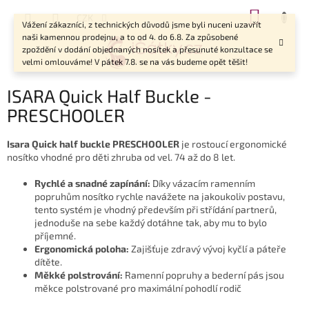
Přejít
NÁKUP
CZK
na
Vážení zákazníci, z technických důvodů jsme byli nuceni uzavřít
KOŠÍK
obsah
naši kamennou prodejnu, a to od 4. do 6.8. Za způsobené
zpoždění v dodání objednaných nosítek a přesunuté konzultace se
velmi omlouváme! V pátek 7.8. se na vás budeme opět těšit!
ISARA Quick Half Buckle -
PRESCHOOLER
Isara Quick half buckle PRESCHOOLER
je rostoucí ergonomické
nosítko vhodné pro děti zhruba od vel. 74 až do 8 let.
Rychlé a snadné zapínání:
Díky vázacím ramenním
popruhům nosítko rychle navážete na jakoukoliv postavu,
tento systém je vhodný především při střídání partnerů,
jednoduše na sebe každý dotáhne tak, aby mu to bylo
příjemné.
Ergonomická poloha:
Zajišťuje zdravý vývoj kyčlí a páteře
dítěte.
Měkké polstrování:
Ramenní popruhy a bederní pás jsou
měkce polstrované pro maximální pohodlí rodič