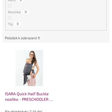
ů
Novinka
0
Tip
0
Položek k zobrazení:
1
V
ý
p
i
s
p
r
o
d
ISARA Quick Half Buckle
u
nosítko - PRESCHOOLER -
k
Graphite Linen
t
Na objednávku 7-14 dní