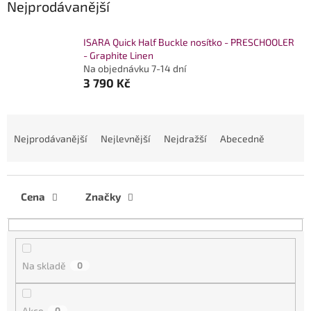
Nejprodávanější
ISARA Quick Half Buckle nosítko - PRESCHOOLER
- Graphite Linen
Na objednávku 7-14 dní
3 790 Kč
Ř
a
Nejprodávanější
Nejlevnější
Nejdražší
Abecedně
z
e
n
í
Cena
Značky
p
r
o
d
Na skladě
0
u
k
t
Akce
0