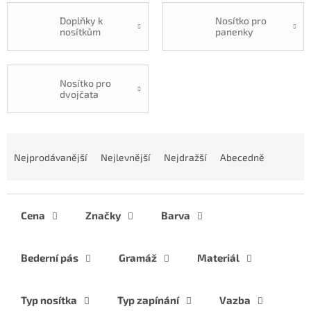
Doplňky k
Nosítko pro
nosítkům
panenky
Nosítko pro
dvojčata
Ř
a
Nejprodávanější
Nejlevnější
Nejdražší
Abecedně
z
e
n
í
Cena
Značky
Barva
p
r
Bederní pás
Gramáž
Materiál
o
d
u
Typ nosítka
Typ zapínání
Vazba
k