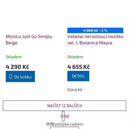
4 900 Kč
–5 %
MoniLu Just Go Simply
Vatanai nerostoucí nosítko
Beige
vel. L Botanica Mayra
Skladem
Skladem
4 290 Kč
4 655 Kč
DETAIL
Do košíku
Klasické
NAČÍST 12 DALŠÍCH
S
1
99
t
O
r
1179
položek celkem
v
á