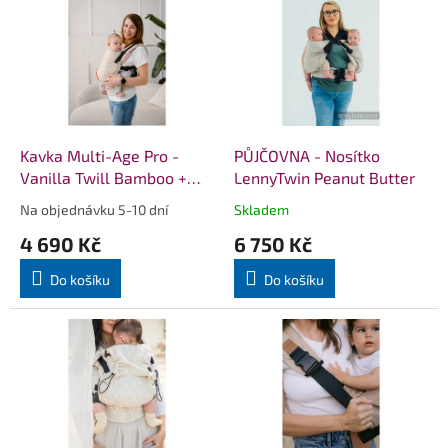
ý
p
i
s
p
r
o
d
Kavka Multi-Age Pro -
PŮJČOVNA - Nosítko
u
Vanilla Twill Bamboo +
LennyTwin Peanut Butter
k
slintáčky
Na objednávku 5-10 dní
Skladem
Průměrné
Průměrné
t
hodnocení
hodnocení
4 690 Kč
6 750 Kč
ů
produktu
produktu
je
je
Do košíku
Do košíku
5,0
5,0
z
z
5
5
hvězdiček.
hvězdiček.