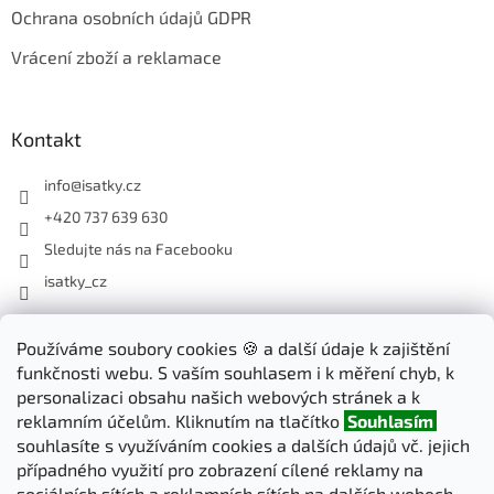
Ochrana osobních údajů GDPR
Vrácení zboží a reklamace
Kontakt
info
@
isatky.cz
+420 737 639 630
Sledujte nás na Facebooku
isatky_cz
Používáme soubory cookies 🍪 a další údaje k zajištění
Odebírat newsletter
funkčnosti webu. S vaším souhlasem i k měření chyb, k
Vložte svůj e-mail a my vám budeme zasílat informace o nových
personalizaci obsahu našich webových stránek a k
produktech na našem e-shopu.
reklamním účelům. Kliknutím na tlačítko
Souhlasím
souhlasíte s využíváním cookies a dalších údajů vč. jejich
E-mail
případného využití pro zobrazení cílené reklamy na
sociálních sítích a reklamních sítích na dalších webech.