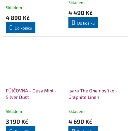
Skladem
Průměrné
Skladem
hodnocení
4 490 Kč
produktu
4 890 Kč
je
Do košíku
5,0
Do košíku
z
5
hvězdiček.
PŮJČOVNA - Qusy Mini -
Isara The One nosítko -
Silver Dust
Graphite Linen
Skladem
Skladem
3 190 Kč
4 690 Kč