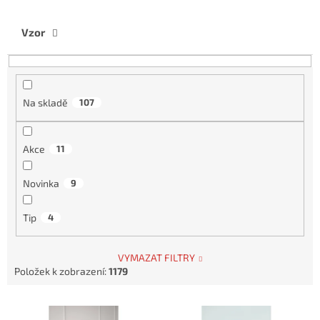
t
ů
Vzor
Na skladě
107
Akce
11
Novinka
9
Tip
4
VYMAZAT FILTRY
Položek k zobrazení:
1179
V