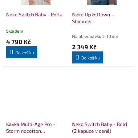
Neko Switch Baby - Perla
Neko Up & Down –
Shimmer
Skladem
Průměrné
Na objednávku 5-10 dní
hodnocení
4 790 Kč
produktu
2 349 Kč
je
Do košíku
5,0
Do košíku
z
5
hvězdiček.
Kavka Multi-Age Pro -
Neko Switch Baby - Bold
Storm nocotton
(2 kapuce v ceně)
Bamboo/Linen + slintáčky