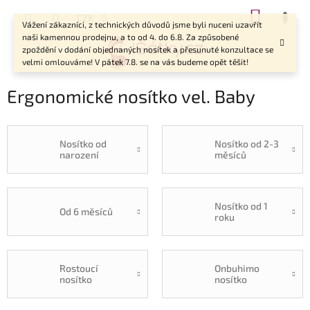
Přejít
NÁKUP
CZK
na
Vážení zákazníci, z technických důvodů jsme byli nuceni uzavřít
KOŠÍK
obsah
naši kamennou prodejnu, a to od 4. do 6.8. Za způsobené
zpoždění v dodání objednaných nosítek a přesunuté konzultace se
velmi omlouváme! V pátek 7.8. se na vás budeme opět těšit!
Ergonomické nosítko vel. Baby
Nosítko od
Nosítko od 2-3
narození
měsíců
Nosítko od 1
Od 6 měsíců
roku
Rostoucí
Onbuhimo
nosítko
nosítko